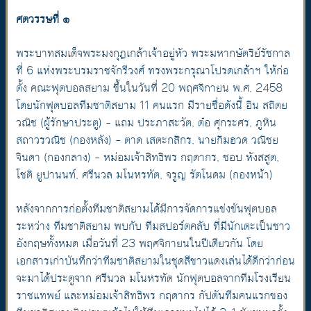
ศตวรรษที่ ๑
พระบาทสมเด็จพระมงกุฎเกล้าเจ้าอยู่หัว พระมหากษัตริย์รัชกาล
ที่ 6 แห่งพระบรมราชจักรีวงศ์ ทรงพระกรุณาโปรดเกล้าฯ ให้ก่อ
ตั้ง คณะฟุตบอลสยาม ขึ้นในวันที่ 20 พฤศจิกายน พ.ศ. 2458
โดยนักฟุตบอลทีมชาติสยาม 11 คนแรก มีรายชื่อดังนี้ อิน สถิตย
วณิช (ผู้รักษาประตู) – แถม ประภาสะวัต, ต๋อ ศุกระศร, ภูหิน
สถาวรวณิช (กองหลัง) – ตาด เสตะกสิกร, นายกิมฮวด วณิชย
จินดา (กองกลาง) – หม่อมเจ้าสิทธิพร กฤดากร, ชอบ หังสสูต,
โชติ ยูปานนท์, ศรีนวล มโนหรทัต, จรูญ รัตโนดม (กองหน้า)
หลังจากการก่อตั้งทีมชาติสยามได้มีการจัดการแข่งขันฟุตบอล
ระหว่าง ทีมชาติสยาม พบกับ ทีมสปอร์ตคลับ ที่มีนักเตะเป็นชาว
อังกฤษทั้งหมด เมื่อวันที่ 23 พฤศจิกายนในปีเดียวกัน โดย
เอกสารเก่าบันทึกว่าทีมชาติสยามในชุดสีขาวแดงเล่นได้ดีกว่าก่อน
จะมาได้ประตูจาก ศรีนวล มโนหรทัต นักฟุตบอลจากทีมโรงเรียน
ราชแทพย์ และหม่อมเจ้าสิทธิพร กฤดากร กัปตันทีมคนแรกของ