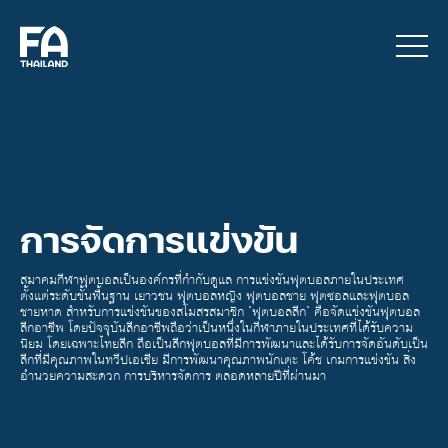
การจัดการแข่งขัน
สมาคมกีฬาฟุตบอลเป็นองค์กรที่กำกับดูแล การแข่งขันฟุตบอลภายในประเทศ
ตั้งแต่ระดับขั้นพื้นฐาน เยาวชน ฟุตบอลหญิง ฟุตบอลชาย ฟุตซอลและฟุตบอล
ชายหาด สำหรับการแข่งขันของสโมสรสมาชิก "ฟุตบอลลีก" คือจัดแข่งขันฟุตบอล
ลีกอาชีพ โดยปัจจุบันลีกอาชีพถือว่าเป็นหนึ่งในกีฬาภายในประเทศที่ได้รับความ
นิยม โดยเฉพาะไทยลีก ถือเป็นลีกฟุตบอลที่มีการพัฒนาและได้รับการจัดอันดับเป็น
ลีกที่มีคุณภาพในทวีปเอเชีย มีการพัฒนาคุณภาพนักเตะ โค้ช เกมการแข่งขัน สิ่ง
อำนวยความสะดวก การบริหารจัดการ ตลอดหลายปีที่ผ่านมา