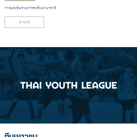
การแข่งขันรายการระดับนานาชาติ
อ่านต่อ
ทีมเยาวชน