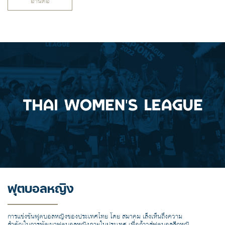
อ่านต่อ
อำนวยความสะดวก การบริหารจัดการ ตลอดหลายปีที่ผ่านมา
ฟุตบอลหญิง
การแข่งขันฟุตบอลหญิงของประเทศไทย โดย สมาคม เล็งเห็นถึงความ
สำคัญในการพัฒนาฟุตบอลหญิงภายในประเทศ เพื่อก้าวสู่ฟุตบอลลีกหญิง