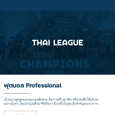
ฟุตบอล Professional
เป้าหมายสูงสุดของฟุตบอลลีกชาย คือการสร้างอาชีพ หรือไทยลีกให้เติบโต
อย่างมั่นคง โดยปัจจุบันลีกอาชีพถือว่าเป็นหนึ่งในจุดแข็งสำคัญของวงการ
ฟุตบอลไทย เพราะลีกฟุตบอลสูงสุดหรือไทยลีก 1 ถือเป็นลีกฟุตบอลระดับ
แนวหน้าของเอเชีย มีการพัฒนาคุณภาพนักเตะ โค้ช เกมการแข่งขัน สิ่ง