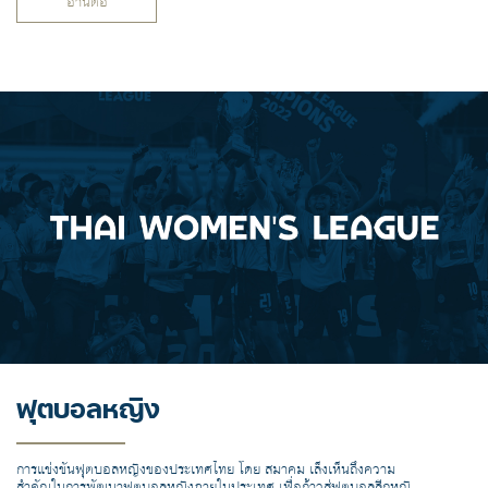
อ่านต่อ
อำนวยความสะดวก การบริหารจัดการ ตลอดหลายปีที่ผ่านมา
ฟุตบอลหญิง
การแข่งขันฟุตบอลหญิงของประเทศไทย โดย สมาคม เล็งเห็นถึงความ
สำคัญในการพัฒนาฟุตบอลหญิงภายในประเทศ เพื่อก้าวสู่ฟุตบอลลีกหญิง