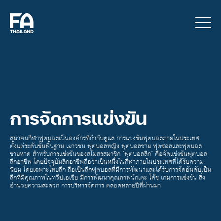
การจัดการแข่งขัน
สมาคมกีฬาฟุตบอลเป็นองค์กรที่กำกับดูแล การแข่งขันฟุตบอลภายในประเทศ
ตั้งแต่ระดับขั้นพื้นฐาน เยาวชน ฟุตบอลหญิง ฟุตบอลชาย ฟุตซอลและฟุตบอล
ชายหาด สำหรับการแข่งขันของสโมสรสมาชิก "ฟุตบอลลีก" คือจัดแข่งขันฟุตบอล
ลีกอาชีพ โดยปัจจุบันลีกอาชีพถือว่าเป็นหนึ่งในกีฬาภายในประเทศที่ได้รับความ
นิยม โดยเฉพาะไทยลีก ถือเป็นลีกฟุตบอลที่มีการพัฒนาและได้รับการจัดอันดับเป็น
ลีกที่มีคุณภาพในทวีปเอเชีย มีการพัฒนาคุณภาพนักเตะ โค้ช เกมการแข่งขัน สิ่ง
อำนวยความสะดวก การบริหารจัดการ ตลอดหลายปีที่ผ่านมา