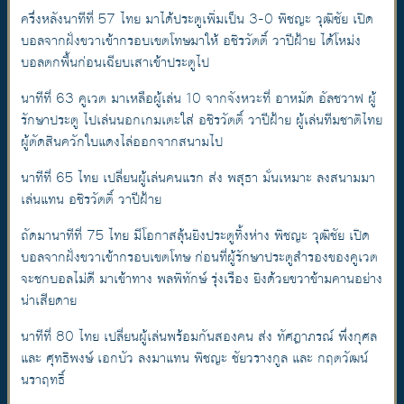
ครึ่งหลังนาทีที่ 57 ไทย มาได้ประตูเพิ่มเป็น 3-0 พิชญะ วุฒิชัย เปิด
บอลจากฝั่งขวาเข้ากรอบเขตโทษมาให้ อชิรวัตติ์ วาปีฝ้าย ได้โหม่ง
บอลตกพื้นก่อนเฉียบเสาเข้าประตูไป
นาทีที่ 63 คูเวต มาเหลือผู้เล่น 10 จากจังหวะที่ อาหมัด อัลชวาฟ ผู้
รักษาประตู ไปเล่นนอกเกมเตะใส่ อชิรวัตติ์ วาปีฝ้าย ผู้เล่นทีมชาติไทย
ผู้ตัดสินควักใบแดงไล่ออกจากสนามไป
นาทีที่ 65 ไทย เปลี่ยนผู้เล่นคนแรก ส่ง พสุธา มั่นเหมาะ ลงสนามมา
เล่นแทน อชิรวัตติ์ วาปีฝ้าย
ถัดมานาทีที่ 75 ไทย มีโอกาสลุ้นยิงประตูทิ้งห่าง พิชญะ วุฒิชัย เปิด
บอลจากฝั่งขวาเข้ากรอบเขตโทษ ก่อนที่ผู้รักษาประตูสำรองของคูเวต
จะชกบอลไม่ดี มาเข้าทาง พลพิทักษ์ รุ่งเรือง ยิงด้วยขวาข้ามคานอย่าง
น่าเสียดาย
นาทีที่ 80 ไทย เปลี่ยนผู้เล่นพร้อมกันสองคน ส่ง ทัศฎาภรณ์ พึ่งกุศล
และ ศุทธิพงษ์ เอกบัว ลงมาแทน พิชญะ ชัยวรางกูล และ กฤตวัฒน์
นราฤทธิ์