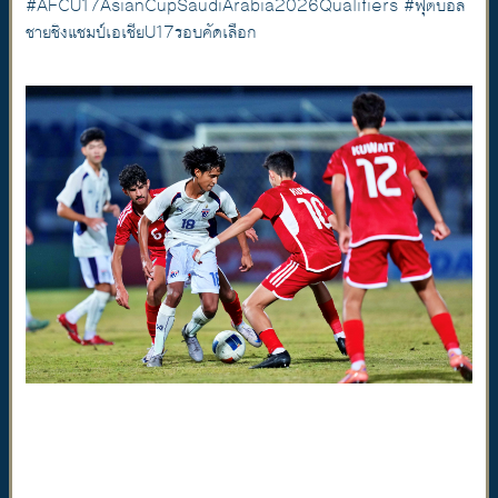
#AFCU17AsianCupSaudiArabia2026Qualifiers #ฟุตบอล
ชายชิงแชมป์เอเชียU17รอบคัดเลือก