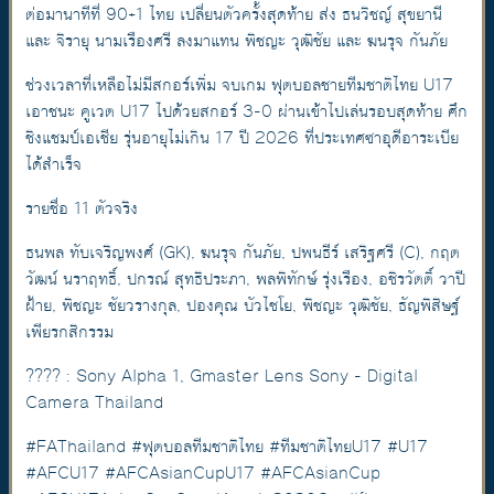
ต่อมานาทีที่ 90+1 ไทย เปลี่ยนตัวครั้งสุดท้าย ส่ง ธนวิชญ์ สุขยานี
และ จิรายุ นามเรืองศรี ลงมาแทน พิชญะ วุฒิชัย และ ฆนรุจ กันภัย
ช่วงเวลาที่เหลือไม่มีสกอร์เพิ่ม จบเกม ฟุตบอลชายทีมชาติไทย U17
เอาชนะ คูเวต U17 ไปด้วยสกอร์ 3-0 ผ่านเข้าไปเล่นรอบสุดท้าย ศึก
ชิงแชมป์เอเชีย รุ่นอายุไม่เกิน 17 ปี 2026 ที่ประเทศซาอุดีอาระเบีย
ได้สำเร็จ
รายชื่อ 11 ตัวจริง
ธนพล ทับเจริญพงศ์ (GK), ฆนรุจ กันภัย, ปพนธีร์ เสริฐศรี (C), กฤต
วัฒน์ นราฤทธิ์, ปกรณ์ สุทธิประภา, พลพิทักษ์ รุ่งเรือง, อชิรวัตติ์ วาปี
ฝ้าย, พิชญะ ชัยวรางกุล, ปองคุณ บัวไชโย, พิชญะ วุฒิชัย, ธัญพิสิษฐ์
เพียรกสิกรรม
???? : Sony Alpha 1, Gmaster Lens Sony - Digital
Camera Thailand
#FAThailand #ฟุตบอลทีมชาติไทย #ทีมชาติไทยU17 #U17
#AFCU17 #AFCAsianCupU17 #AFCAsianCup