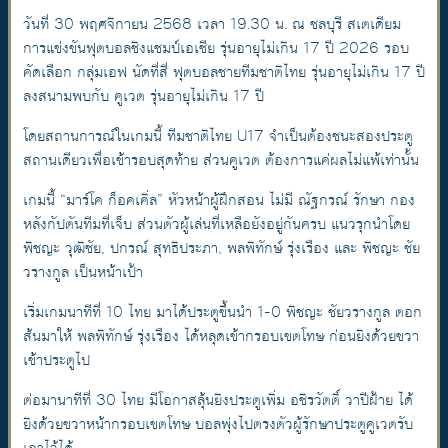
วันที่ 30 พฤศจิกายน 2568 เวลา 19.30 น. ณ ชลบุรี สเตเดียม
การแข่งขันฟุตบอลชิงแชมป์เอเชีย รุ่นอายุไม่เกิน 17 ปี 2026 รอบ
คัดเลือก กลุ่มเอฟ นัดที่สี่ ฟุตบอลชายทีมชาติไทย รุ่นอายุไม่เกิน 17 ปี
ลงสนามพบกับ คูเวต รุ่นอายุไม่เกิน 17 ปี
โดยสถานการณ์ในเกมนี้ ทีมชาติไทย U17 จำเป็นต้องชนะสองประตู
สถานเดียวเพื่อเข้ารอบสุดท้าย ส่วนคูเวต ต้องการแค่ผลไม่แพ้เท่านั้น
เกมนี้ “มาร์โค ก็อคเคิ่ล” หัวหน้าผู้ฝึกสอน ไม่มี ณัฐกรณ์ รักษา กอง
หลังกัปตันทีมที่เจ็บ ส่วนตัวผู้เล่นที่เหลือยังอยู่กันครบ แนวรุกนำโดย
พิชญะ วุฒิชัย, ปกรณ์ สุทธิประภา, พลพิทักษ์ รุ่งเรือง และ พิชญะ ชัย
วรางกูล เป็นหน้าเป้า
เริ่มเกมนาทีที่ 10 ไทย มาได้ประตูขึ้นนำ 1-0 พิชญะ ชัยวรางกูล ตอก
ส้นมาให้ พลพิทักษ์ รุ่งเรือง ได้หลุดเข้ากรอบเขตโทษ ก่อนยิงด้วยขวา
เข้าประตูไป
ต่อมานาทีที่ 30 ไทย มีโอกาสลุ้นยิงประตูเพิ่ม อชิรวัตติ์ วาปีฝ้าย ได้
ยิงด้วยขวาหน้ากรอบเขตโทษ บอลพุ่งไปตรงตัวผู้รักษาประตูคูเวตรับ