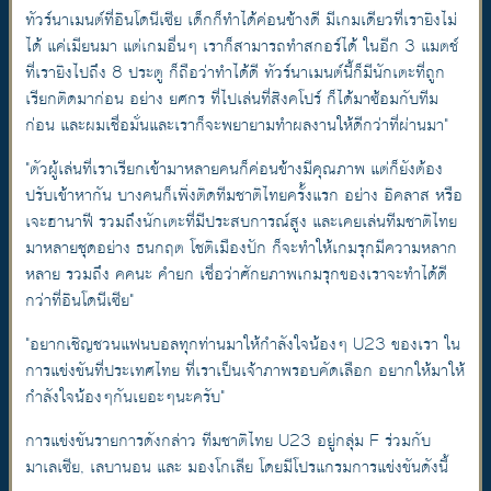
ทัวร์นาเมนต์ที่อินโดนีเซีย เด็กก็ทำได้ค่อนข้างดี มีเกมเดียวที่เรายิงไม่
ได้ แค่เมียนมา แต่เกมอื่นๆ เราก็สามารถทำสกอร์ได้ ในอีก 3 แมตช์
ที่เรายิงไปถึง 8 ประตู ก็ถือว่าทำได้ดี ทัวร์นาเมนต์นี้ก็มีนักเตะที่ถูก
เรียกติดมาก่อน อย่าง ยศกร ที่ไปเล่นที่สิงคโปร์ ก็ได้มาซ้อมกับทีม
ก่อน และผมเชื่อมั่นและเราก็จะพยายามทำผลงานให้ดีกว่าที่ผ่านมา"
"ตัวผู้เล่นที่เราเรียกเข้ามาหลายคนก็ค่อนข้างมีคุณภาพ แต่ก็ยังต้อง
ปรับเข้าหากัน บางคนก็เพิ่งติดทีมชาติไทยครั้งแรก อย่าง อิคลาส หรือ
เจะฮานาฟี รวมถึงนักเตะที่มีประสบการณ์สูง และเคยเล่นทีมชาติไทย
มาหลายชุดอย่าง ธนกฤต โชติเมืองปัก ก็จะทำให้เกมรุกมีความหลาก
หลาย รวมถึง คคนะ คำยก เชื่อว่าศักยภาพเกมรุกของเราจะทำได้ดี
กว่าที่อินโดนีเซีย"
"อยากเชิญชวนแฟนบอลทุกท่านมาให้กำลังใจน้องๆ U23 ของเรา ใน
การแข่งขันที่ประเทศไทย ที่เราเป็นเจ้าภาพรอบคัดเลือก อยากให้มาให้
กำลังใจน้องๆกันเยอะๆนะครับ"
การแข่งขันรายการดังกล่าว ทีมชาติไทย U23 อยู่กลุ่ม F ร่วมกับ
มาเลเซีย, เลบานอน และ มองโกเลีย โดยมีโปรแกรมการแข่งขันดังนี้