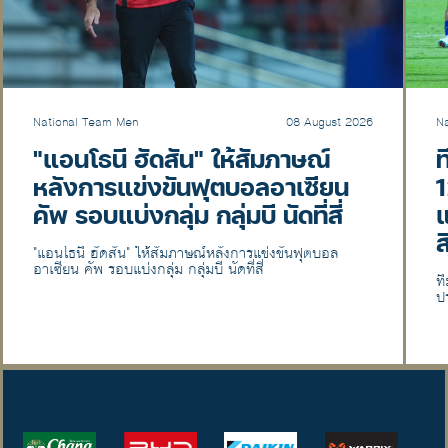
National Team Men
08 August 2026
N
"แอนโธนี ฮัดสัน" ให้สัมภาษณ์
ท
หลังการแข่งขันฟุตบอลอาเซียน
1
คัพ รอบแบ่งกลุ่ม กลุ่มบี นัดที่สี่
แ
ส
"แอนโธนี ฮัดสัน" ให้สัมภาษณ์หลังการแข่งขันฟุตบอล
อาเซียน คัพ รอบแบ่งกลุ่ม กลุ่มบี นัดที่สี่
ท
ป