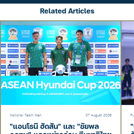
Related Articles
National Team Men
07 August 2026
F
"แอนโธนี ฮัดสัน" และ "ชัยพล
"