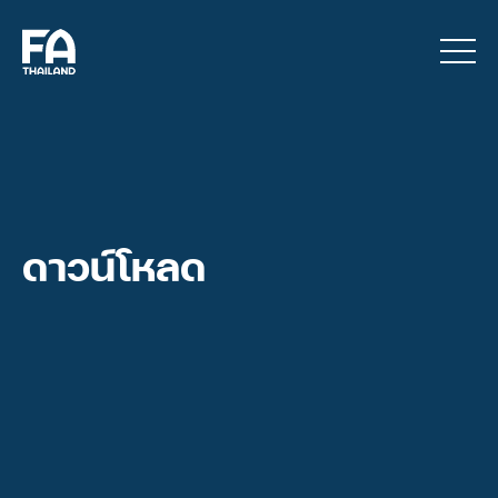
ดาวน์โหลด