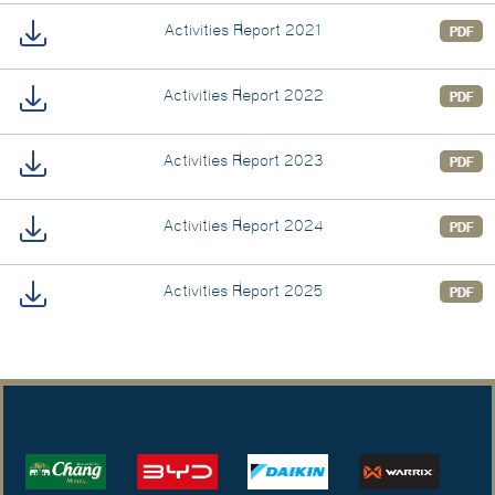
Activities Report 2021
PDF
Activities Report 2022
PDF
Activities Report 2023
PDF
Activities Report 2024
PDF
Activities Report 2025
PDF